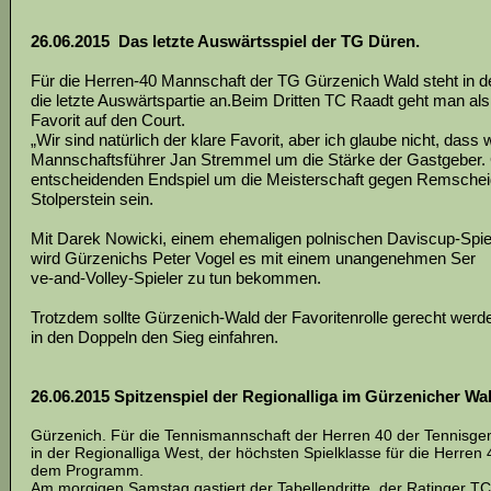
26.06.2015 Das letzte Auswärtsspiel der TG Düren.
Für die Herren-40 Mannschaft der TG Gürzenich Wald steht in de
die letzte Auswärtspartie an.Beim Dritten TC Raadt geht man als
Favorit auf den Court.
„Wir sind natürlich der klare Favorit, aber ich glaube nicht, dass
Mannschaftsführer Jan Stremmel um die Stärke der Gastgeber. 
entscheidenden Endspiel um die Meisterschaft gegen Remscheid 
Stolperstein sein.
Mit Darek Nowicki, einem ehemaligen polnischen Daviscup-Spiele
wird Gürzenichs Peter Vogel es mit einem unangenehmen Ser
ve-and-Volley-Spieler zu tun bekommen.
Trotzdem sollte Gürzenich-Wald der Favoritenrolle gerecht werd
in den Doppeln den Sieg einfahren.
26.06.2015 Spitzenspiel der Regionalliga im Gürzenicher Wa
Gürzenich. Für die Tennismannschaft der Herren 40 der Tennisge
in der Regionalliga West, der höchsten Spielklasse für die Herren
dem Programm.
Am morgigen Samstag gastiert der Tabellendritte, der Ratinger 