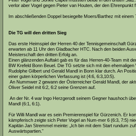
verlor aber Vogel gegen Pieter van Houten, der den Ehrenpunkt f
Im abschließenden Doppel besiegelte Moers/Barthez mit einem 
Die TG will den dritten Sieg
Das erste Heimspiel der Herren 40 der Tennisgemeinschaft Gürz
erwarten ab 11 Uhr den Gladbacher HTC. Nach den beiden Ausw
Meisterschaft den dritten Erfolg an.
Einen glänzenden Auftakt gab es für das Herren-40-Team mit de
BW Krefeld Bonn Beuel. Die TG setzte sich mit den ehemaligen 
Rudolphe Gilbert und Gerald Mandl in Bonn klar durch. An Positio
einer guten körperlichen Verfassung ist (4:6, 6:3,10:5).
An Nummwer 2 gewann der Österreicher Gerald Mandl, der aktuel
Oliver Seidel mit 6:2, 6:2 seine Grenzen auf.
An der Nr. 4 war Ingo Herzgerodt seinem Gegner haushoch über
Mandl (6:1, 6:1).
Für Willi Mandl war es sein Premierenspiel für Gürzenich. Er k
kämpferisch zeigte sich Peter Vogel an Num-mer 6 (6:3, 7:5) nie
Kapitän Jan Stremmel meinte: „Ich bin mit dem Start rundum zuf
Auswärtspartien."