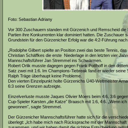
Foto: Sebastian Adriany
Vor 300 Zuschauern standen mit Gürzenich und Remscheid die be
Partien ihre Konkurrenten klar dominiert hatten. Die Zuschauer 
Grundstein für den Gürzenicher Erfolg war die 4:2-Führung nach
„Rodolphe Gilbert spielte an Position zwei das beste Tennis, da
Christian Schäffkes die erste Niederlage in den letzten vier Jah
Mannschaftsführer Jan Stremmel ins Schwärmen.
Robert Orlik musste dagegen gegen Frank Potthoff in den dritte
Satz zwei mit 1:6. Im Champions-Tiebreak fand er wieder seine S
Ralph Träge überhaupt keine Probleme.
Den vierten Einzelpunkt holte Gürzenichs Ü40-Weltmeister Arn
6:3 seine Grenzen aufzeigte.
Einzelverluste musste Jaques Olivier Moers beim 4:6, 3:6 gege
Cup-Spieler Karsten „die Katze" Braasch mit 1:6, 4:6. „Wenn ich 
gewonnen", sagte Stremmel.
Der Gürzenicher Mannschaftsführer hatte sich für die verschied
überlegt: „Ich habe mich nach Rücksprache mit der Mannschaft f
zusammen, und wir haben damit die richtige Entscheidung getrof