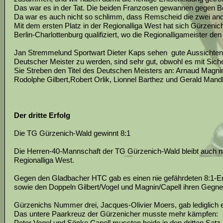
Das war es in der Tat. Die beiden Franzosen gewannen gegen Beks
Da war es auch nicht so schlimm, dass Remscheid die zwei ande
Mit dem ersten Platz in der Regionalliga West hat sich Gürzen
Berlin-Charlottenburg qualifiziert, wo die Regionalligameister den
Jan Stremmelund Sportwart Dieter Kaps sehen gute Aussichten,
Deutscher Meister zu werden, sind sehr gut, obwohl es mit Sich
Sie Streben den Titel des Deutschen Meisters an: Arnaud Magni
Rodolphe Gilbert,Robert Orlik, Lionnel Barthez und Gerald Mandl
Der dritte Erfolg
Die TG Gürzenich-Wald gewinnt 8:1
Die Herren-40-Mannschaft der TG Gürzenich-Wald bleibt auch nac
Regionalliga West.
Gegen den Gladbacher HTC gab es einen nie gefährdeten 8:1-Erf
sowie den Doppeln Gilbert/Vogel und Magnin/Capell ihren Gegner
Gürzenichs Nummer drei, Jacques-Olivier Moers, gab lediglich 
Das untere Paarkreuz der Gürzenicher musste mehr kämpfen:
Peter Vogel und Sönke Capell mussten beide in den dritten Sat